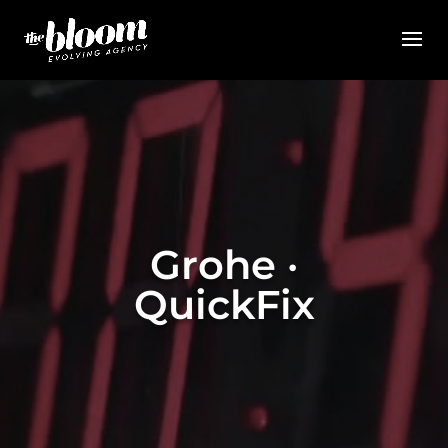
Grohe ·
QuickFix